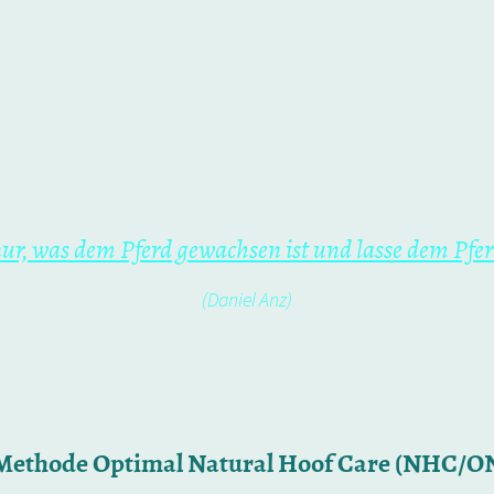
Barhufer Saarland
ungen
Online-Coaching
Klebebeschlag
Kontakt
, was dem Pferd gewachsen ist und lasse dem Pfer
(Daniel Anz)
Methode Optimal Natural Hoof Care (NHC/