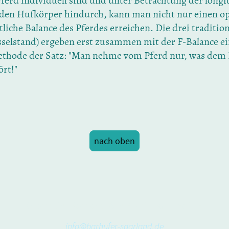
ferd individuell sind und unter Betrachtung der longit
ch den Hufkörper hindurch, kann man nicht nur einen o
tliche Balance des Pferdes erreichen. Die drei traditi
Fesselstand) ergeben erst zusammen mit der F-Balance e
Methode der Satz: "Man nehme vom Pferd nur, was dem 
rt!"
nach oben
© Barhufer Saarland. Alle Rechte vorbehalten.
info@barhufer-saarland.de