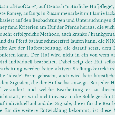
aturalHoofCare“, auf Deutsch "natürliche Hufpflege“
te Ramey, anfangs in Zusammenarbeit mit Jamie Jack
basiert auf den Beobachtungen und Untersuchungen d
ey fand Kriterien am Huf der Pferde heraus, die wicht
ne sehr erfolgreiche Methode, auch kranke / krankgema
 und das Pferd barhuf schmerzfrei laufen kann, die N
anfte Art der Hufbearbeitung, die darauf setzt, dem
ionieren kann. Der Huf wird nicht in ein von wem 
ird individuell bearbeitet. Dabei zeigt der Huf selbs
arbeitung werden keine aktiven Stellungskorrekt
che "ideale“ Form gebracht, auch wird kein künstlich
 den Signalen, die der Huf selbst anzeigt. Bei jeder 
f verändert und welche Bearbeitung er zu diesem
cht statt, es wird nicht invasiv in die Sohle geschnit
uf individuell anhand der Signale, die er für die Bearb
e für die weitere Entwicklung bekommt, ist diese 